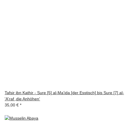
Tafsir ibn Kathir - Sure [5] al-Ma'ida [der Esstisch] bis Sure [7] al-
'A'raf ‚die Anhöhen'
35,00 €
*