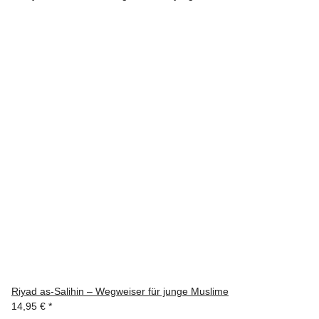
Riyad as-Salihin – Wegweiser für junge Muslime
14,95 €
*