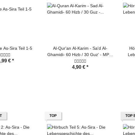
 As-Sira Teil 1-5
Al-Qur'an Al-Karim - Sa'd Al-
Hör
Ghamidi- 60 Hizb / 30 Guz' - MP3-
Leb
,99 €
*
CD
4,90 €
*
T
TOP
TOP 