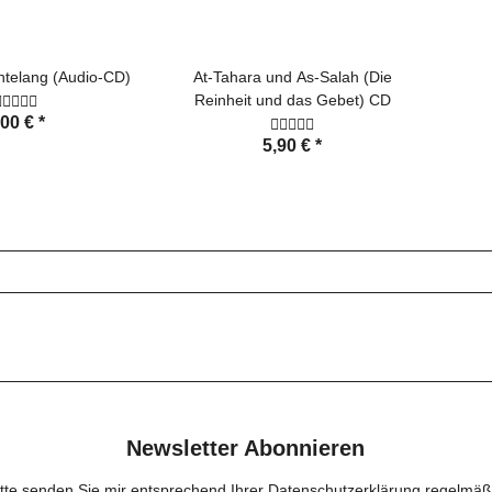
chtelang (Audio-CD)
At-Tahara und As-Salah (Die
Reinheit und das Gebet) CD
,00 €
*
5,90 €
*
bn Kathir -
] al-Ma'ida
stisch] bis
,00 €
*
] al-'A'raf
Anhöhen'
Newsletter Abonnieren
itte senden Sie mir entsprechend Ihrer
Datenschutzerklärung
regelmäß