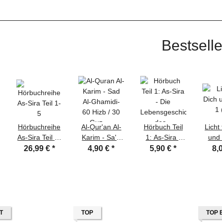
Bestselle
Hörbuchreihe
Al-Qur'an Al-
Hörbuch Teil
Licht
As-Sira Teil 1-
Karim - Sa'd
1: As-Sira -
und 
5
Al-Ghamidi-
Die
(
26,99 €
*
4,90 €
*
5,90 €
*
8,
60 Hizb / 30
Lebensgeschichte
Guz' - MP3-
des letzten
CD
Propheten
T
TOP
TOP 