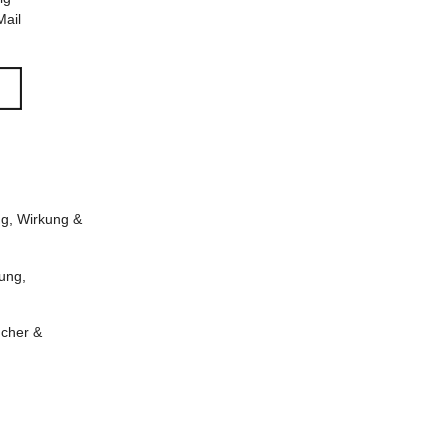
Mail
g, Wirkung &
ung,
ücher &