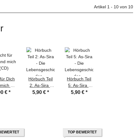
Artikel 1 - 10 von 10
r
 für Dich
Hörbuch Teil
Hörbuch Teil
mich 1
2: As-Sira -
5: As-Sira -
CD)
Die
Die
00 €
*
5,90 €
*
5,90 €
*
Lebensgeschichte
Lebensgeschichte
des letzten
des letzten
Propheten
Propheten
BEWERTET
TOP BEWERTET