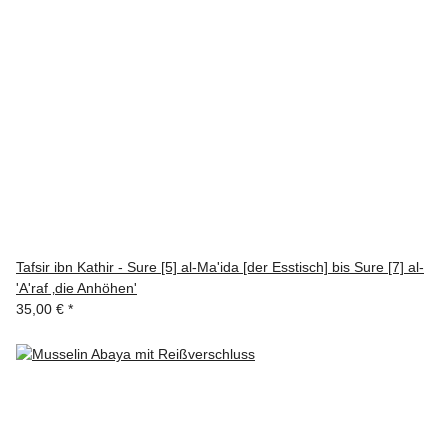
Tafsir ibn Kathir - Sure [5] al-Ma'ida [der Esstisch] bis Sure [7] al-
'A'raf ‚die Anhöhen'
35,00 €
*