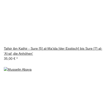
Tafsir ibn Kathir - Sure [5] al-Ma'ida [der Esstisch] bis Sure [7] al-
'A'raf ‚die Anhöhen'
35,00 €
*