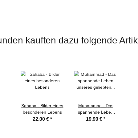
nden kauften dazu folgende Artik
Sahaba - Bilder eines
Muhammad - Das
besonderen Lebens
spannende Leben
unseres geliebten
22,00 €
*
19,90 €
*
Propheten (s.a.w.s.)