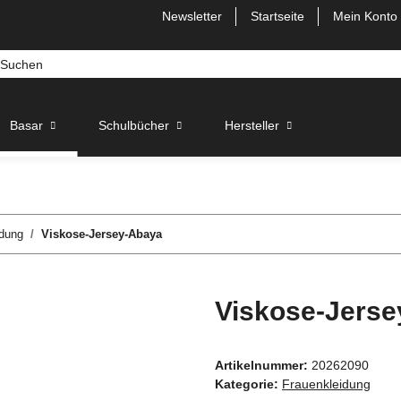
Newsletter
Startseite
Mein Konto
Basar
Schulbücher
Hersteller
idung
Viskose-Jersey-Abaya
Viskose-Jers
Artikelnummer:
20262090
Kategorie:
Frauenkleidung