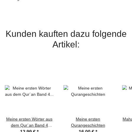
Kunden kauften dazu folgende
Artikel:
Meine ersten Wörter aus
Meine ersten
Maha
dem Qur´an Band 4
Qurangeschichten
(Körperteile)
12,99 €
*
16,00 €
*