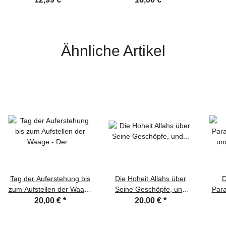
Ähnliche Artikel
Tag der Auferstehung bis
Die Hoheit Allahs über
D
zum Aufstellen der Waage
Seine Geschöpfe, und
Para
- Der Anfang und das
Seine Erhabenheit über
un
20,00 €
*
20,00 €
*
Ende Band 2
den gewaltigen Thron