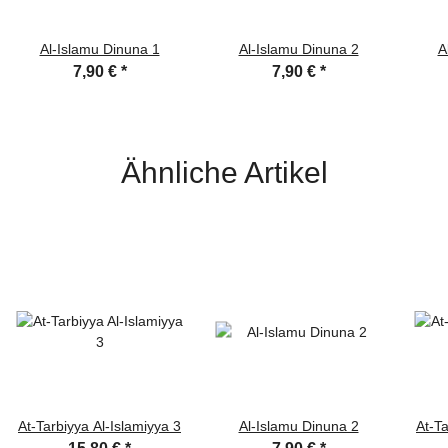
Al-Islamu Dinuna 1
Al-Islamu Dinuna 2
A
7,90 €
*
7,90 €
*
Ähnliche Artikel
At-Tarbiyya Al-Islamiyya 3
Al-Islamu Dinuna 2
At-Ta