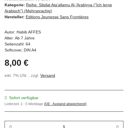
Kategorie:
Reihe: Silsilat Ata'allamu Al-'Arabiyya ("Ich lerne
Arabisch") (Mehrsprachig)
Hersteller:
Editions Jeunesse Sans Frontières
Autor: Habib AFFES
Alter: Ab 7 Jahre
Seitenzahl: 64
Softcover, DIN A4
8,00 €
inkl. 7% USt. , zzgl.
Versand
Sofort verfügbar
Lieferzeit:
2 - 5 Werktage
(DE - Ausland abweichend)