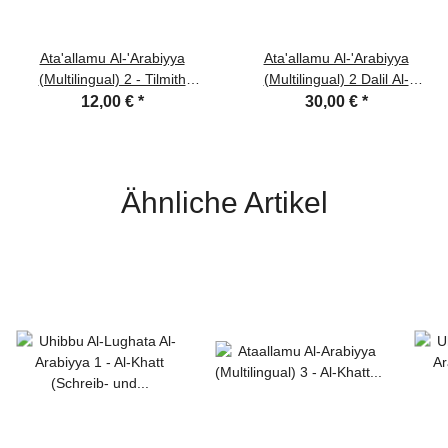
Ata'allamu Al-'Arabiyya
Ata'allamu Al-'Arabiyya
(Multilingual) 2 - Tilmith
(Multilingual) 2 Dalil Al-
(Schulbuch)
Mu'allim (Lehrerbuch)
12,00 €
*
30,00 €
*
Ähnliche Artikel