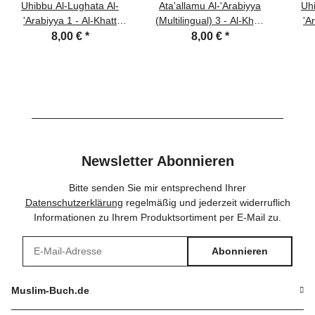
Uhibbu Al-Lughata Al-
Ata'allamu Al-'Arabiyya
Uhi
'Arabiyya 1 - Al-Khatt
(Multilingual) 3 - Al-Khatt
'A
(Schreib- und Diktatheft)
(Schreib- und Diktatheft)
(Sch
8,00 €
*
8,00 €
*
Newsletter Abonnieren
Bitte senden Sie mir entsprechend Ihrer
Datenschutzerklärung
regelmäßig und jederzeit widerruflich
Informationen zu Ihrem Produktsortiment per E-Mail zu.
Abonnieren
Newsletter Abonnieren
Muslim-Buch.de